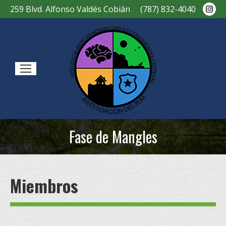
Ins
259 Blvd. Alfonso Valdés Cobián
(787) 832-4040
pag
ope
in
new
Sear
win
Fase de Mangles
You are here:
Miembros