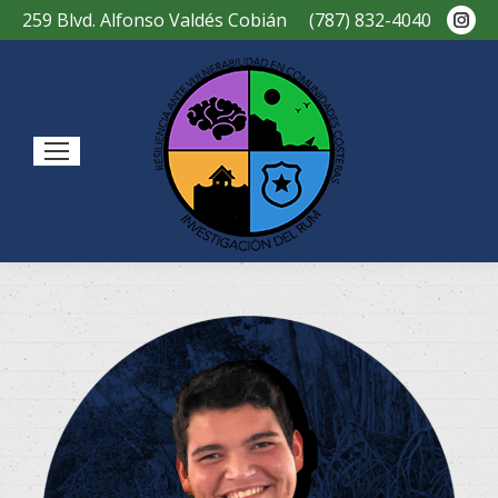
Ins
259 Blvd. Alfonso Valdés Cobián
(787) 832-4040
pag
ope
in
new
Sear
win