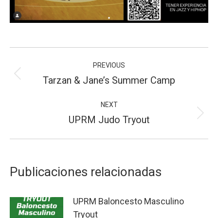
Post
PREVIOUS
navigation
Previous
Tarzan & Jane’s Summer Camp
post:
NEXT
Next
UPRM Judo Tryout
post:
Publicaciones relacionadas
UPRM Baloncesto Masculino
Tryout