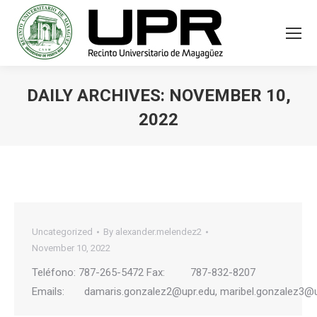
DAILY ARCHIVES:
NOVEMBER 10,
2022
You are here:
Uncategorized
By
alexander.melendez2
November 10, 2022
Teléfono: 787-265-5472 Fax: 787-832-8207
Emails: damaris.gonzalez2@upr.edu, maribel.gonzalez3@u