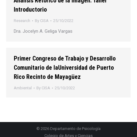
Análisis Retórico de la Imagen: Taller
Introductorio
Research
By
CISA
25/10/2022
Dra. Jocelyn A. Geliga Vargas
Primer Congreso de Trabajo y Desarrollo
Comunitario de laUniversidad de Puerto
Rico Recinto de Mayagüez
Ambiental
By
CISA
25/10/2022
© 2026
Departamento de Psicología
Colegio de Artes y Ciencias