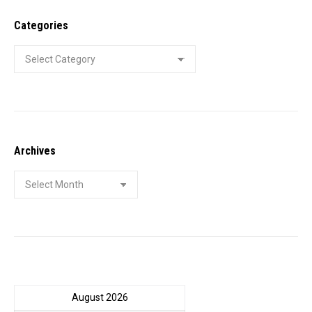
Facebook
X
Pinterest
LinkedIn
Categories
Categories
Archives
Archives
August 2026