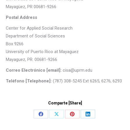
Mayagüez, PR 00681-9266
Postal Address
Center for Applied Social Research
Department of Social Sciences
Box 9266
University of Puerto Rico at Mayaguez
Mayaguez, PR. 00681-9266
Correo Electrónico [email]:
cisa@uprm.edu
Teléfono [Telephone]:
(787) 308-5245 Ext 6265, 6276, 6293
Comparte [Share]
Share
Share
Share
Share
on
on
on
on