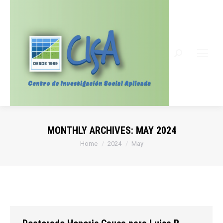
Search:
MONTHLY ARCHIVES:
MAY 2024
You are here:
Home
2024
May