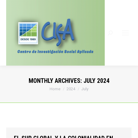
Search:
MONTHLY ARCHIVES:
JULY 2024
You are here:
Home
2024
July