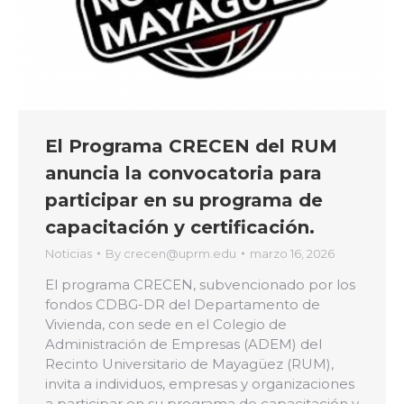
El Programa CRECEN del RUM
anuncia la convocatoria para
participar en su programa de
capacitación y certificación.
Noticias
By
crecen@uprm.edu
marzo 16, 2026
El programa CRECEN, subvencionado por los
fondos CDBG-DR del Departamento de
Vivienda, con sede en el Colegio de
Administración de Empresas (ADEM) del
Recinto Universitario de Mayagüez (RUM),
invita a individuos, empresas y organizaciones
a participar en su programa de capacitación y