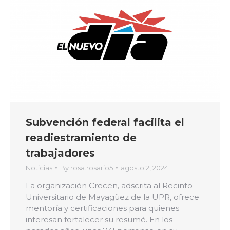
Subvención federal facilita el
readiestramiento de
trabajadores
Noticias
By
rosa.rosario5
agosto 2, 2024
La organización Crecen, adscrita al Recinto
Universitario de Mayagüez de la UPR, ofrece
mentoría y certificaciones para quienes
interesan fortalecer su resumé. En los