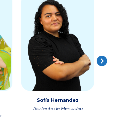
Sofía Hernandez
Gio
Asistente de Mercadeo
Asisten
a