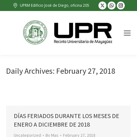
X
Whatsapp
Insta
UPRM Edificio José de Diego, oficina 205
page
page
page
opens
opens
opens
in
in
in
new
new
new
window
window
wind
Daily Archives:
February 27, 2018
DÍAS FERIADOS DURANTE LOS MESES DE
ENERO A DICIEMBRE DE 2018
Uncategorized
By
Mas
February 27, 2018