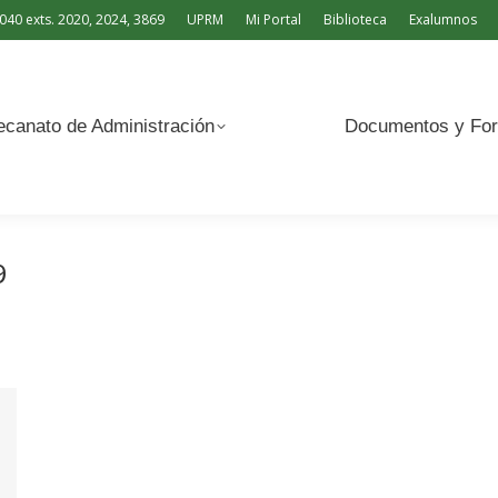
040 exts. 2020, 2024, 3869
UPRM
Mi Portal
Biblioteca
Exalumnos
Documentos y Formularios
canato de Administración
Documentos y For
9