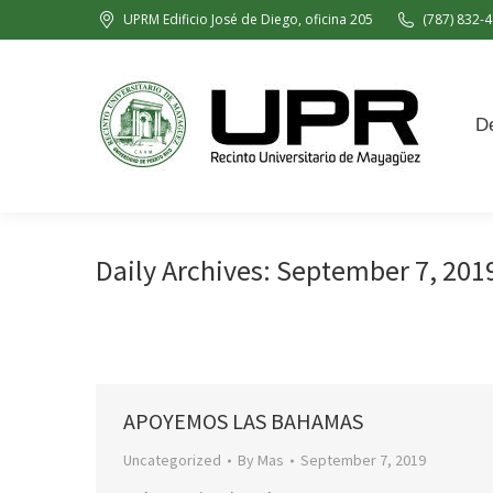
UPRM Edificio José de Diego, oficina 205
(787) 832-4
Decanato de Administración
De
Daily Archives:
September 7, 201
APOYEMOS LAS BAHAMAS
Uncategorized
By
Mas
September 7, 2019