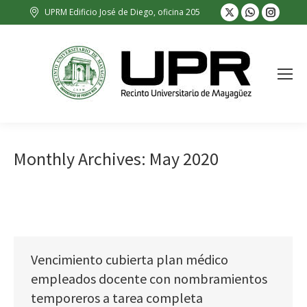
X
Whatsapp
Insta
UPRM Edificio José de Diego, oficina 205
page
page
page
opens
opens
opens
in
in
in
new
new
new
window
window
wind
Monthly Archives:
May 2020
Vencimiento cubierta plan médico
empleados docente con nombramientos
temporeros a tarea completa