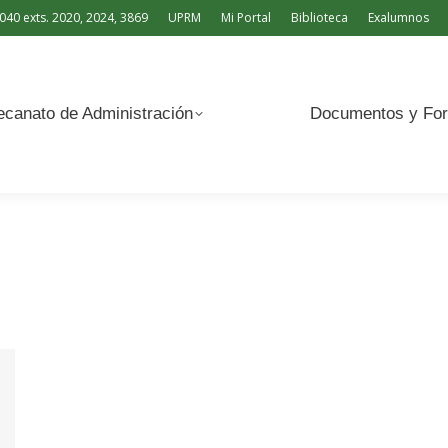
040 exts. 2020, 2024, 3869
UPRM
Mi Portal
Biblioteca
Exalumnos
Documentos y Formularios
canato de Administración
Documentos y For