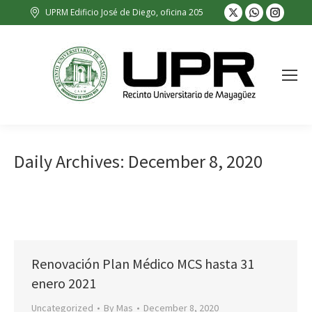
X
Whatsapp
Insta
UPRM Edificio José de Diego, oficina 205
page
page
page
opens
opens
opens
in
in
in
new
new
new
window
window
wind
Daily Archives:
December 8, 2020
Renovación Plan Médico MCS hasta 31
enero 2021
Uncategorized
By
Mas
December 8, 2020