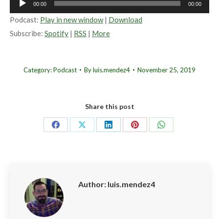
00:00
00:00
Player
Podcast:
Play in new window
|
Download
Subscribe:
Spotify
|
RSS
|
More
Category:
Podcast
By
luis.mendez4
November 25, 2019
Share this post
Share
Share
Share
Share
Share
on
on
on
on
on
Facebook
X
LinkedIn
Pinterest
WhatsApp
Author:
luis.mendez4