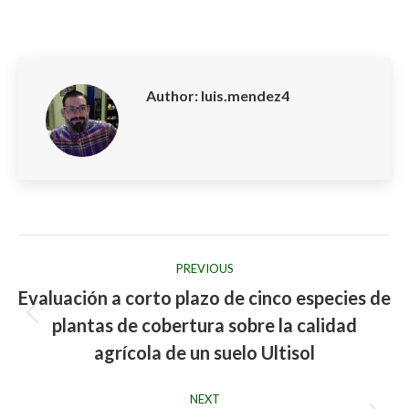
on
on
on
on
on
Facebook
X
LinkedIn
Pinterest
WhatsApp
Author:
luis.mendez4
Post
PREVIOUS
navigation
Evaluación a corto plazo de cinco especies de
plantas de cobertura sobre la calidad
Previous
post:
agrícola de un suelo Ultisol
NEXT