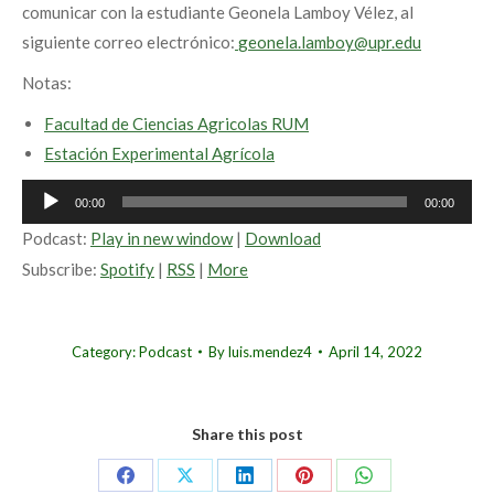
comunicar con la estudiante
Geonela Lamboy Vélez
, al
siguiente correo electrónico:
geonela.lamboy@upr.edu
Notas:
Facultad de Ciencias Agricolas RUM
Estación Experimental Agrícola
Audio
00:00
00:00
Player
Podcast:
Play in new window
|
Download
Subscribe:
Spotify
|
RSS
|
More
Category:
Podcast
By
luis.mendez4
April 14, 2022
Share this post
Share
Share
Share
Share
Share