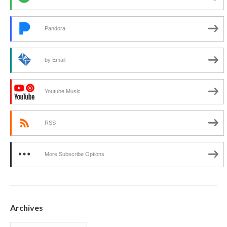
Pandora
by Email
Youtube Music
RSS
More Subscribe Options
Archives