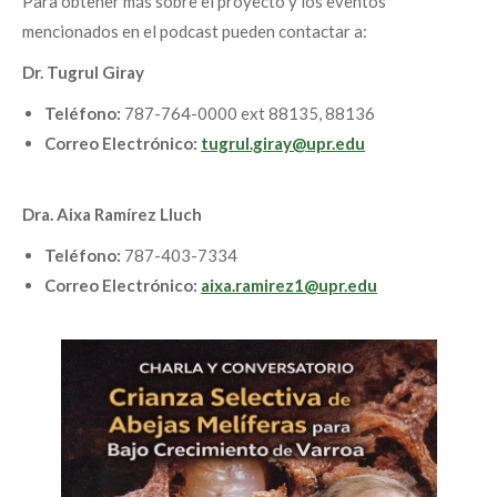
Para obtener más sobre el proyecto y los eventos
mencionados en el podcast pueden contactar a:
Dr. Tugrul Giray
Teléfono:
787-764-0000 ext 88135, 88136
Correo Electrónico:
tugrul.giray@upr.edu
Dra. Aixa Ramírez Lluch
Teléfono:
787-403-7334
Correo Electrónico:
aixa.ramirez1@upr.edu