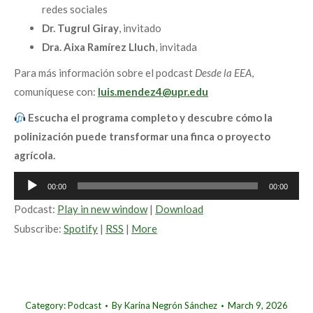
redes sociales
Dr. Tugrul Giray
, invitado
Dra. Aixa Ramírez Lluch
, invitada
Para más información sobre el podcast
Desde la EEA
,
comuníquese con:
luis.mendez4@upr.edu
Escucha el programa completo y descubre cómo la
polinización puede transformar una finca o proyecto
agrícola.
Audio
00:00
00:00
Player
Podcast:
Play in new window
|
Download
Subscribe:
Spotify
|
RSS
|
More
Category:
Podcast
By
Karina Negrón Sánchez
March 9, 2026