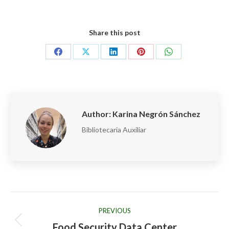
Share this post
Share
Share
Share
Share
Share
on
on
on
on
on
Facebook
X
LinkedIn
Pinterest
WhatsApp
Author:
Karina Negrón Sánchez
Bibliotecaria Auxiliar
Post
PREVIOUS
navigation
Food Security Data Center
Previous