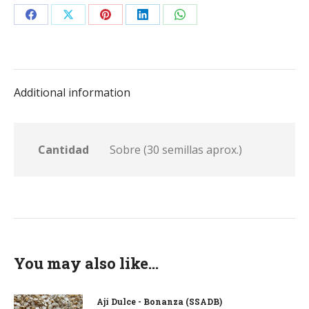
Share
Share
Share
Share
Share
on
on
on
on
on
Facebook
X
Pinterest
LinkedIn
WhatsApp
Additional information
Cantidad
Sobre (30 semillas aprox.)
You may also like…
Ají Dulce - Bonanza (SSADB)