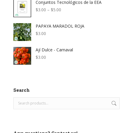
Conjuntos Tecnológicos de la EEA
through
$5.00
Price
$
3.00
–
$
5.00
range:
$3.00
PAPAYA MARADOL ROJA
through
$5.00
$
3.00
Ají Dulce - Carnaval
$
3.00
Search
Any questions? Contact us!