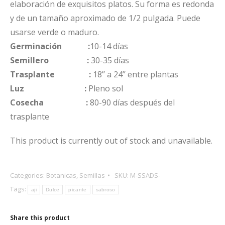
elaboración de exquisitos platos. Su forma es redonda
y de un tamaño aproximado de 1/2 pulgada. Puede
usarse verde o maduro.
Germinación :
10
-14 días
Semillero :
30-35 días
Trasplante :
18’’ a 24’’ entre plantas
Luz :
Pleno sol
Cosecha :
80-90 días despu
és del
trasplante
This product is currently out of stock and unavailable.
Categories:
Botanicas
,
Semillas
SKU:
M-SSADS-
Tags:
aji
Dulce
picante
sabroso
Share this product