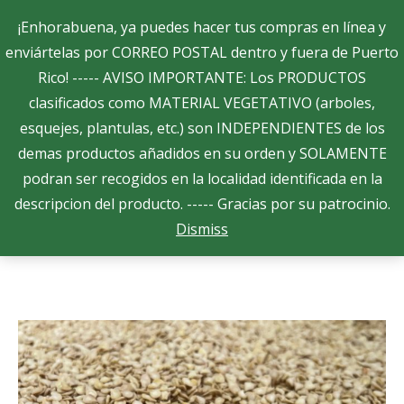
Search:
¡Enhorabuena, ya puedes hacer tus compras en línea y
enviártelas por CORREO POSTAL dentro y fuera de Puerto
Rico! ----- AVISO IMPORTANTE: Los PRODUCTOS
$
0.00
0
clasificados como MATERIAL VEGETATIVO (arboles,
esquejes, plantulas, etc.) son INDEPENDIENTES de los
demas productos añadidos en su orden y SOLAMENTE
Aji dulce – Sabrosito
podran ser recogidos en la localidad identificada en la
You are here:
descripcion del producto. ----- Gracias por su patrocinio.
Home
Semillas
Botanicas
Aji dulce – Sabrosito
Dismiss