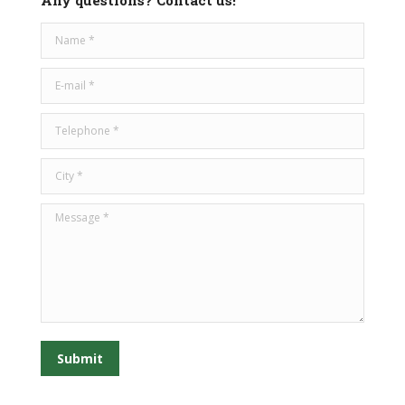
Name *
E-mail *
Telephone *
City *
Message *
Submit