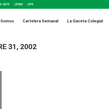
65-3879
UPRM
UPR
ra Semanal
La Gaceta Colegial
Noticias
Foro 
 Somos
Cartelera Semanal
La Gaceta Colegial
E 31, 2002