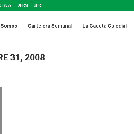
65-3879
UPRM
UPR
ra Semanal
La Gaceta Colegial
Noticias
Foro 
 Somos
Cartelera Semanal
La Gaceta Colegial
E 31, 2008