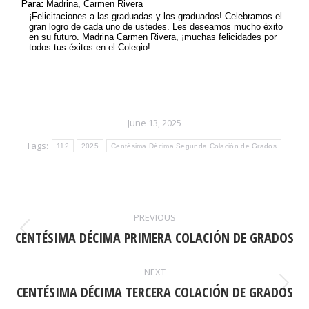
June 13, 2025
Tags:
112
2025
Centésima Décima Segunda Colación de Grados
POST
PREVIOUS
NAVIGATION
CENTÉSIMA DÉCIMA PRIMERA COLACIÓN DE GRADOS
Previous
post:
NEXT
CENTÉSIMA DÉCIMA TERCERA COLACIÓN DE GRADOS
Next