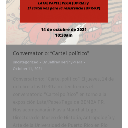
Conversatorio: “Cartel político”
Uncategorized
By
Jeffrey Herlihy-Mera
October 11, 2021
Conversatorio: “Cartel político“ El jueves, 14 de
octubre a las 10:30 a.m. tendremos el
conversatorio “Cartel político” en torno a la
exposición Lata/Papel/Pega de BEMBA PR.
Nos acompañarán Flavia Marichal Lugo,
Directora del Museo de Historia, Antropología y
Arte de la Universidad de Puerto Rico en Río