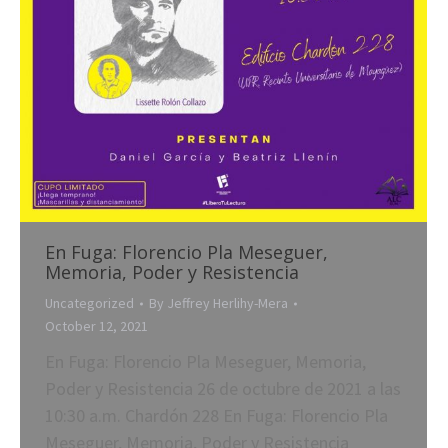
En Fuga: Florencio Pla Meseguer,
Memoria, Poder y Resistencia
Uncategorized
By
Jeffrey Herlihy-Mera
October 12, 2021
En Fuga: Florencio Pla Meseguer, Memoria,
Poder y Resistencia 26 de octubre de 2021 a las
10:30 a.m. Chardón 228 En Fuga: Florencio Pla
Meseguer, Memoria, Poder y Resistencia