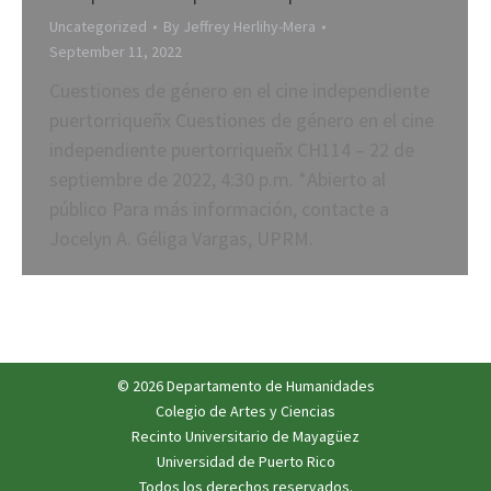
Uncategorized
By
Jeffrey Herlihy-Mera
September 11, 2022
Cuestiones de género en el cine independiente
puertorriqueñx Cuestiones de género en el cine
independiente puertorriqueñx CH114 – 22 de
septiembre de 2022, 4:30 p.m. *Abierto al
público Para más información, contacte a
Jocelyn A. Géliga Vargas, UPRM.
© 2026 Departamento de Humanidades
Colegio de Artes y Ciencias
Recinto Universitario de Mayagüez
Universidad de Puerto Rico
Todos los derechos reservados.