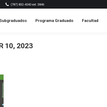
(787) 832-4040 ext. 3846
ramas Subgraduados
Programa Graduado
Facult
Subgraduados
Programa Graduado
Facultad
Formularios
 10, 2023