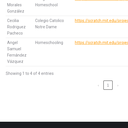
Morales
Homeschool
González
Cecilia
Colegio Catolico
https://scratch.mit.edu/pro
Rodriguez
Notre Dame
Pacheco
Angel
Homeschooling
https://scratch.mit.edu/pro
Samuel
Fernández
Vázquez
Showing 1 to 4 of 4 entries
‹
1
›