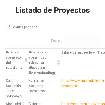
Listado de Proyectos
entries per page
Search:
Nombre
Nombre de
Enlace del proyecto en Srat
completo
comunidad
del
educativa
estudiante
(Escuela o
Homeschooling)
Carlos
Evergreen
https://www.uprm.edu/oipr/r
Sebastián
Academy
directrices/
Torres
Homeschool
Sotomayor
Abel Jahdiel
Bilingüe
https://scratch.mit.edu/pro