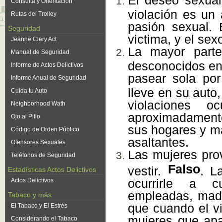
El deseo sexual
Consulta y Orientación
violación es un 
Rutas del Trolley
pasión sexual. 
Seguridad
victima, y el se
Jeanne Clery Act
La mayor parte
Manual de Seguridad
desconocidos en 
Informe de Actos Delictivos
pasear sola por
Informe Anual de Seguridad
lleve en su auto,
Cuida tu Auto
violaciones o
Neighborhood Wath
aproximadamente
Ojo al Pillo
sus hogares y má
Código de Orden Público
asaltantes.
Ofensores Sexuales
Las mujeres prov
Teléfonos de Seguridad
Falso
vestir.
. L
Estadísticas Actos Delictivos
ocurrirle a cu
Actos Delictivos
empleadas, madr
Tabaco y más
que cuando el vi
El Tabaco y El Estrés
mujeres que apa
Considerando el Tabaco