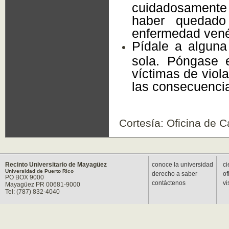
cuidadosamente 
haber quedado
enfermedad vené
Pídale a algun
sola. Póngase 
víctimas de viol
las consecuencia
Cortesía: Oficina de C
Recinto Universitario de Mayagüez
conoce la universidad
ci
Universidad de Puerto Rico
derecho a saber
of
PO BOX 9000
contáctenos
vi
Mayagüez PR 00681-9000
Tel: (787) 832-4040