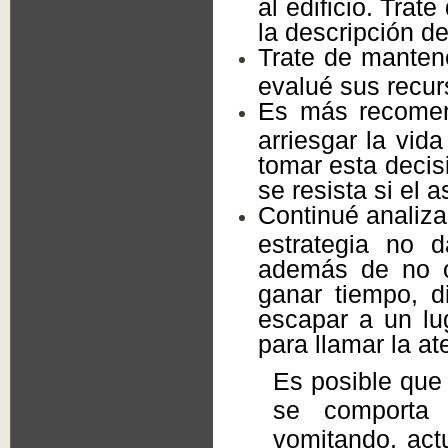
al edificio. Trat
la descripción de
Trate de mantene
evalué sus recur
Es más recomend
arriesgar la vi
tomar esta decis
se resista si el 
Continué analiza
estrategia no d
además de no of
ganar tiempo, di
escapar a un lug
para llamar la at
Es posible que 
se comporta 
vomitando, ac