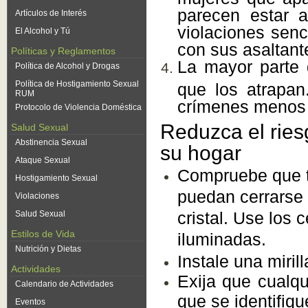
parecen estar a
Artículos de Interés
violaciones senc
El Alcohol y Tú
con sus asaltant
Políticas y Reglamentos
La mayor parte 
Política de Alcohol y Drogas
Política de Hostigamiento Sexual
que los atrapa
RUM
crímenes menos 
Protocolo de Violencia Doméstica
Reduzca el ries
Salud Sexual
Abstinencia Sexual
su hogar
Ataque Sexual
Compruebe que t
Hostigamiento Sexual
puedan cerrarse 
Violaciones
cristal. Use los 
Salud Sexual
Estilos de Vida
iluminadas.
Nutrición y Dietas
Instale una miril
Actividades
Exija que cualq
Calendario de Actividades
que se identifiqu
Eventos