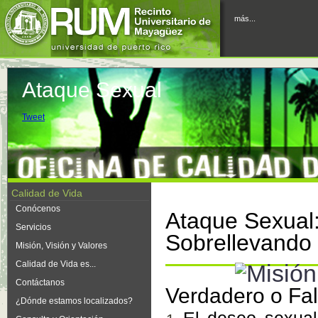
más...
Ataque Sexual
Tweet
Calidad de Vida
Conócenos
Ataque Sexual:
Servicios
Sobrellevando
Misión, Visión y Valores
Calidad de Vida es...
Contáctanos
Verdadero o Fal
¿Dónde estamos localizados?