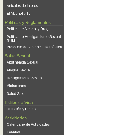
Artículos de Interés
El Alcohol y Tú
Políticas y Reglamentos
Política de Alcohol y Drogas
Política de Hostigamiento Sexual
RUM
Protocolo de Violencia Doméstica
Salud Sexual
Abstinencia Sexual
Ataque Sexual
Hostigamiento Sexual
Violaciones
Salud Sexual
Estilos de Vida
Nutrición y Dietas
Actividades
Calendario de Actividades
Eventos