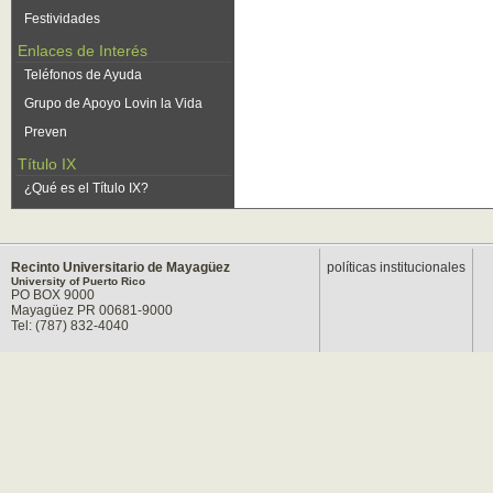
Festividades
Enlaces de Interés
Teléfonos de Ayuda
Grupo de Apoyo Lovin la Vida
Preven
Título IX
¿Qué es el Título IX?
Recinto Universitario de Mayagüez
políticas institucionales
University of Puerto Rico
PO BOX 9000
Mayagüez PR 00681-9000
Tel: (787) 832-4040