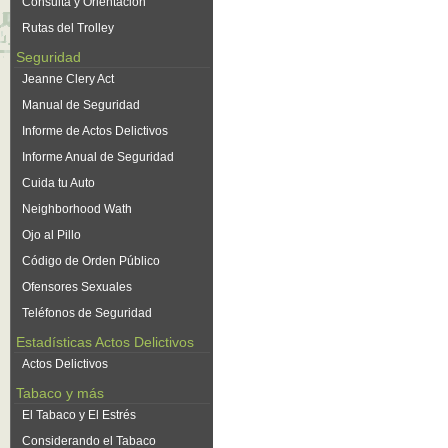
Consulta y Orientación
Rutas del Trolley
Seguridad
Jeanne Clery Act
Manual de Seguridad
Informe de Actos Delictivos
Informe Anual de Seguridad
Cuida tu Auto
Neighborhood Wath
Ojo al Pillo
Código de Orden Público
Ofensores Sexuales
Teléfonos de Seguridad
Estadísticas Actos Delictivos
Actos Delictivos
Tabaco y más
El Tabaco y El Estrés
Considerando el Tabaco