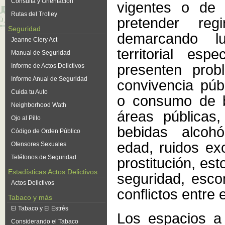
Consulta y Orientación
vigentes o de 
Rutas del Trolley
pretender reg
Seguridad
demarcando l
Jeanne Clery Act
territorial esp
Manual de Seguridad
presenten pro
Informe de Actos Delictivos
Informe Anual de Seguridad
convivencia púb
Cuida tu Auto
o consumo de b
Neighborhood Wath
áreas públicas
Ojo al Pillo
bebidas alcoh
Código de Orden Público
edad, ruidos ex
Ofensores Sexuales
Teléfonos de Seguridad
prostitución, es
Estadísticas Actos Delictivos
seguridad, esco
Actos Delictivos
conflictos entre 
Tabaco y más
El Tabaco y El Estrés
Los espacios a
Considerando el Tabaco