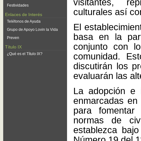
visitantes, re
Festividades
culturales así c
Enlaces de Interés
Teléfonos de Ayuda
El establecimie
Grupo de Apoyo Lovin la Vida
basa en la par
Preven
conjunto con l
Título IX
comunidad. Esto
¿Qué es el Título IX?
discutirán los 
evaluarán las alt
La adopción e 
enmarcadas en e
para fomentar 
normas de civ
establezca bajo
Número 19 del 11