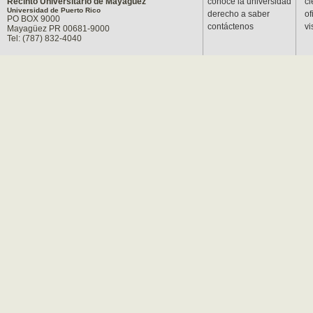
Recinto Universitario de Mayagüez
conoce la universidad
ci
Universidad de Puerto Rico
derecho a saber
of
PO BOX 9000
contáctenos
vi
Mayagüez PR 00681-9000
Tel: (787) 832-4040