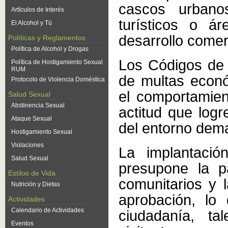
cascos urbanos
Artículos de Interés
turísticos o á
El Alcohol y Tú
desarrollo comerc
Políticas y Reglamentos
Política de Alcohol y Drogas
Los Códigos de 
Política de Hostigamiento Sexual
RUM
de multas econó
Protocolo de Violencia Doméstica
el comportamie
Salud Sexual
Abstinencia Sexual
actitud que log
Ataque Sexual
del entorno dem
Hostigamiento Sexual
Violaciones
La implantaci
Salud Sexual
presupone la pa
Estilos de Vida
comunitarios y 
Nutrición y Dietas
aprobación, lo
Actividades
Calendario de Actividades
ciudadanía, ta
Eventos