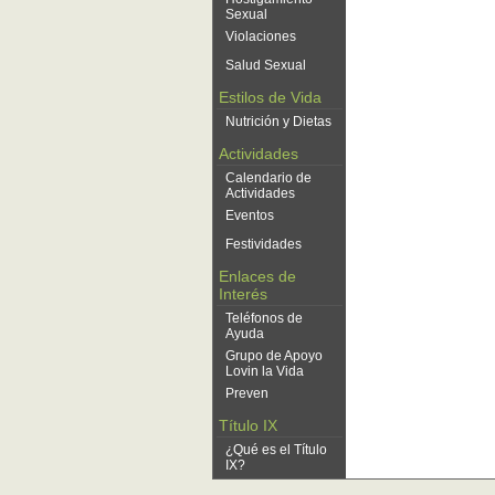
Sexual
Violaciones
Salud Sexual
Estilos de Vida
Nutrición y Dietas
Actividades
Calendario de
Actividades
Eventos
Festividades
Enlaces de
Interés
Teléfonos de
Ayuda
Grupo de Apoyo
Lovin la Vida
Preven
Título IX
¿Qué es el Título
IX?