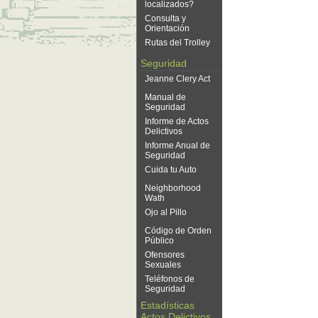
localizados?
Consulta y
Orientación
Rutas del Trolley
Seguridad
Jeanne Clery Act
Manual de
Seguridad
Informe de Actos
Delictivos
Informe Anual de
Seguridad
Cuida tu Auto
Neighborhood
Wath
Ojo al Pillo
Código de Orden
Público
Ofensores
Sexuales
Teléfonos de
Seguridad
Estadísticas
Actos Delictivos