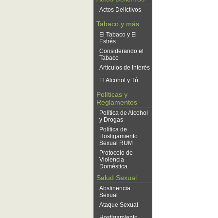
Actos Delictivos
Tabaco y más
El Tabaco y El
Estrés
Considerando el
Tabaco
Artículos de Interés
El Alcohol y Tú
Políticas y
Reglamentos
Política de Alcohol
y Drogas
Política de
Hostigamiento
Sexual RUM
Protocolo de
Violencia
Doméstica
Salud Sexual
Abstinencia
Sexual
Ataque Sexual
Hostigamiento