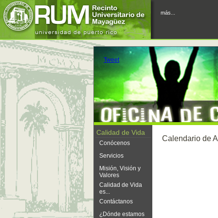
más...
Tweet
Calidad de Vida
Calendario de A
Conócenos
Servicios
Misión, Visión y
Valores
Calidad de Vida
es...
Contáctanos
¿Dónde estamos