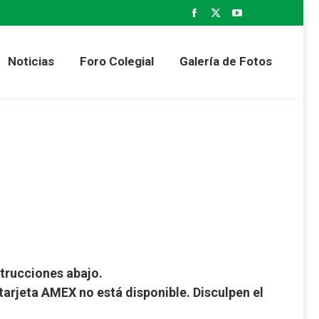
Facebook
X
YouTube
 Gaceta Colegial
Noticias
Foro Colegial
page
page
page
opens
opens
opens
Noticias
Foro Colegial
Galería de Fotos
Galería de Fotos
in
in
in
new
new
new
window
window
window
ce
ge:
50
strucciones abajo.
ough
tarjeta AMEX no está disponible. Disculpen el
.00