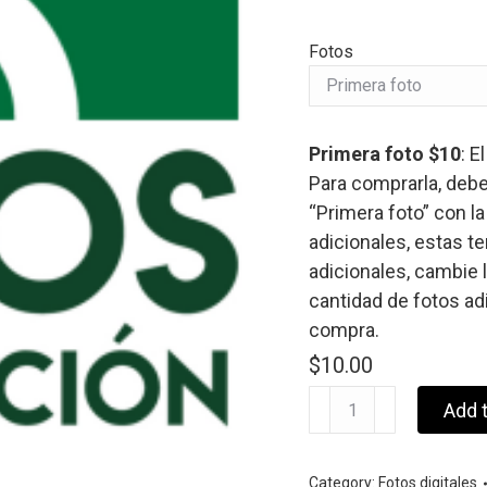
Fotos
Primera foto $10
: E
Para comprarla, debe
“Primera foto” con la
adicionales, estas t
adicionales, cambie l
cantidad de fotos ad
compra.
$
10.00
Fotos
Add t
de
Graduación
Category:
Fotos digitales