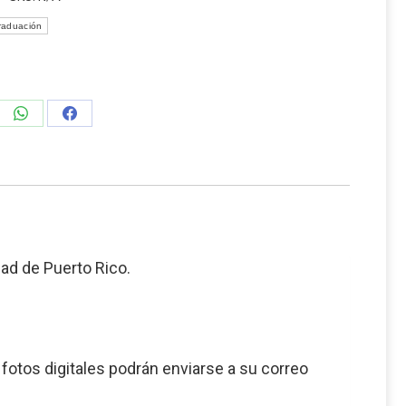
raduación
e
Share
Share
on
on
edIn
WhatsApp
Facebook
dad de Puerto Rico.
s fotos digitales podrán enviarse a su correo