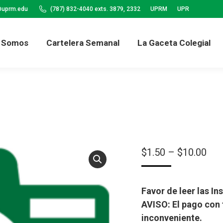
@uprm.edu
(787) 832-4040 exts. 3879, 2332
UPRM
UPR
Quiénes Somos
Cartelera Semanal
La
 Somos
Cartelera Semanal
La Gaceta Colegial
Pri
$
1.50
–
$
10.00
ran
$1.
Favor de leer las In
thr
AVISO: El pago con 
$10
inconveniente.