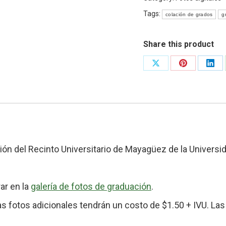
quantity
Tags:
colación de grados
g
Share this product
Share
Share
Shar
on
on
on
X
Pinterest
Link
ión del Recinto Universitario de Mayagüez de la Universi
ar en la
galería de fotos de graduación
.
 las fotos adicionales tendrán un costo de $1.50 + IVU. La