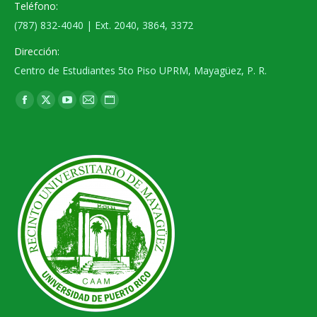
Teléfono:
(787) 832-4040 | Ext. 2040, 3864, 3372
Dirección:
Centro de Estudiantes 5to Piso UPRM, Mayagüez, P. R.
Find us on:
Facebook
X
YouTube
Mail
Website
page
page
page
page
page
opens
opens
opens
opens
opens
in
in
in
in
in
new
new
new
new
new
window
window
window
window
window