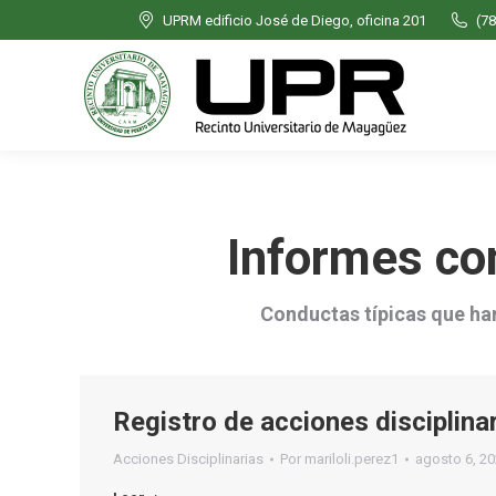
UPRM edificio José de Diego, oficina 201
(78
Informes con
Conductas típicas que ha
Registro de acciones disciplin
Acciones Disciplinarias
Por
mariloli.perez1
agosto 6, 2