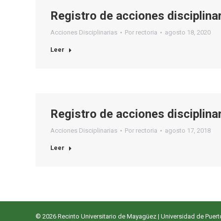
Registro de acciones disciplin
Acciones Disciplinarias
Por
rectoria
agosto 18, 2020
Leer
Registro de acciones disciplin
Acciones Disciplinarias
Por
rectoria
agosto 17, 2018
Leer
© 2026
Recinto Universitario de Mayagüez
|
Universidad de Puert