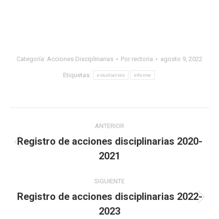
Categoría:
Acciones Disciplinarias
Por
rectoria
agosto 9, 2022
Etiquetas:
estudiantes
informe
Navegación
ANTERIOR
entre
Registro de acciones disciplinarias 2020-
Publicación
2021
publicaciones
anterior:
SIGUIENTE
Registro de acciones disciplinarias 2022-
Publicación
2023
siguiente: