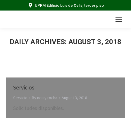
UPRM Edificio Luis de Celis, tercer piso
DAILY ARCHIVES:
AUGUST 3, 2018
Servicios
Servicio
By
neisy.rocha
August 3, 2018
Solicitudes disponibles.