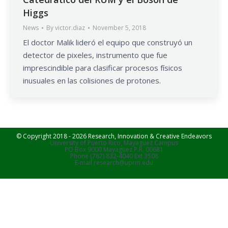
Higgs
News
By
victor.diaz
November 5, 2018
El doctor Malik lideró el equipo que construyó un
detector de pixeles, instrumento que fue
imprescindible para clasificar procesos físicos
inusuales en las colisiones de protones.
© Copyright 2018 - 2026 Research, Innovation & Creative Endeavors
University of Puerto Rico, Mayaguez Campus
PO Box 9000 Mayaguez P.R. 00681
Phone (787) 832-4040 Ext 3508
E-mail research@uprm.edu