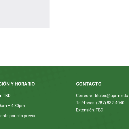
CIÓN Y HORARIO
CONTACTO
n
: TBD
Correo-e: tituloix@uprm.edu
Teléfonos: (787) 832-4040
00am – 4:30pm
Extensión: TBD
ente por cita previa