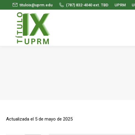
tituloix@uprm.edu
(787) 832-4040 ext. TBD
UPRM
U
Actualizada el 5 de mayo de 2025