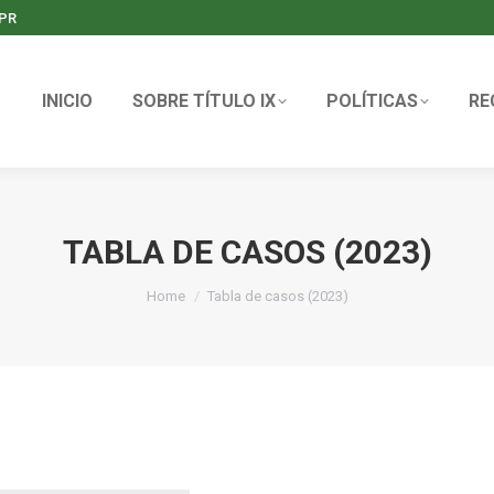
PR
INICIO
SOBRE TÍTULO IX
POLÍTICAS
RE
TABLA DE CASOS (2023)
You are here:
Home
Tabla de casos (2023)