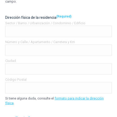
campo.
(Required)
Dirección física de la residencia
Sector / Barrio / Urbanización / Condominio / Edificio
Número y Calle / Apartamento / Carretera y Km
Ciudad
Código Postal
Si tiene alguna duda, consulte el
formato para indicar la dirección
física
.