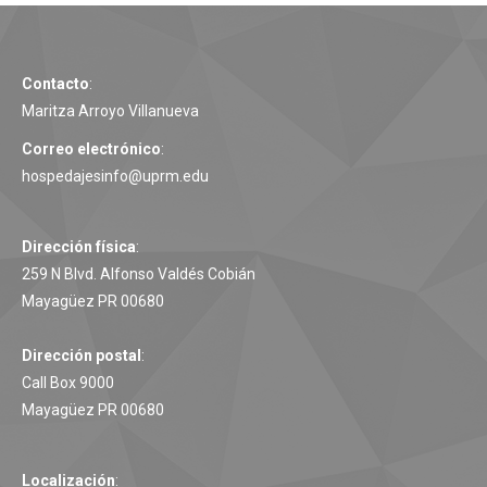
Contacto
:
Maritza Arroyo Villanueva
Correo electrónico
:
hospedajesinfo@uprm.edu
Dirección física
:
259 N Blvd. Alfonso Valdés Cobián
Mayagüez PR 00680
Dirección postal
:
Call Box 9000
Mayagüez PR 00680
Localización
: