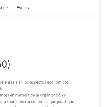
sos
sos
Events
Events
50)
yor énfasis en los aspectos económicos.
dos.
iantes en materia de la organización y
ntará teoría microeconómica que justifique