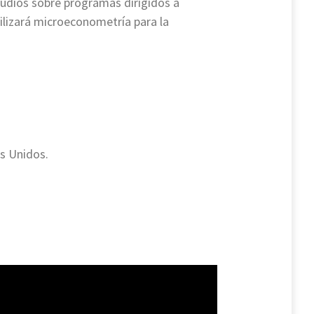
estudios sobre programas dirigidos a
ilizará microeconometría para la
os Unidos.