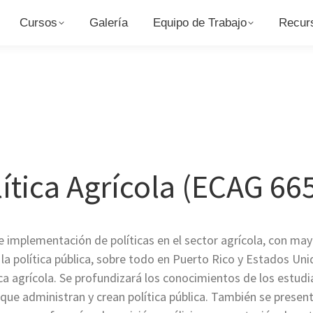
Cursos
Cursos
Galería
Galería
Equipo de Trabajo
Equipo de Trabajo
Recur
Recur
ítica Agrícola (ECAG 66
 e implementación de políticas en el sector agrícola, con ma
 la política pública, sobre todo en Puerto Rico y Estados Uni
ica agrícola. Se profundizará los conocimientos de los estud
 que administran y crean política pública. También se prese