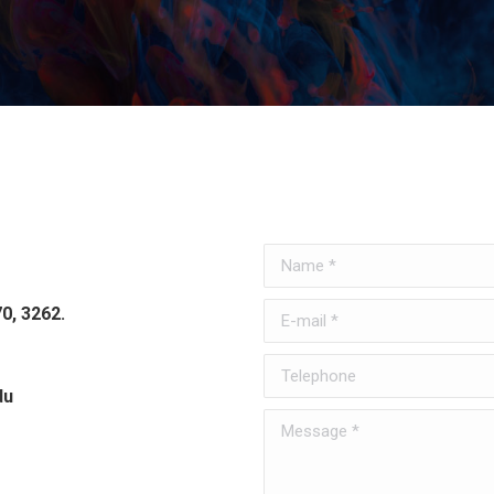
Name *
E-mail *
0, 3262.
Telephone
du
Message *