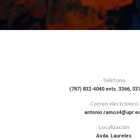
Teléfono
(787) 832-4040 exts. 3366, 337
Correo electrónico
antonio.ramos4@upr.e
Localización
Avda. Laureles