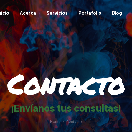
nicio
Acerca
Servicios
Portafolio
Blog
Contacto
¡Envíanos tus consultas!
Home
Contacto
You are here: