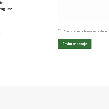
ón
ayagüez
Al utilizar esta forma está de 
am
nkedin
Enviar mensaje