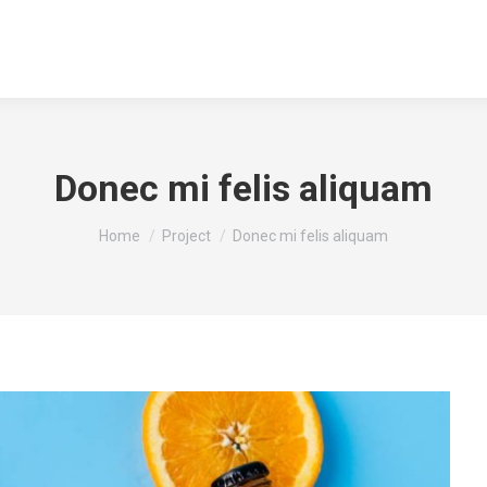
Inicio
Acerca
Servicios
Portafolio
Donec mi felis aliquam
You are here:
Home
Project
Donec mi felis aliquam