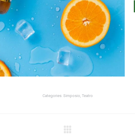
Categories:
Simposio
,
Teatro
Next