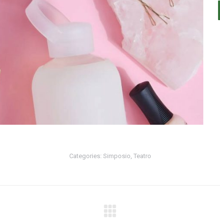
Categories:
Simposio
,
Teatro
Next