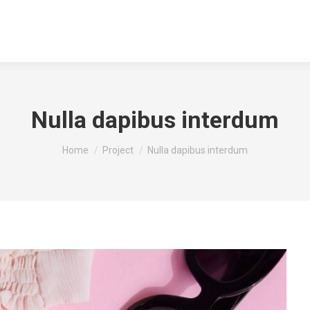
Inicio
Acerca
Servicios
Portafolio
Nulla dapibus interdum
You are here:
Home
Project
Nulla dapibus interdum