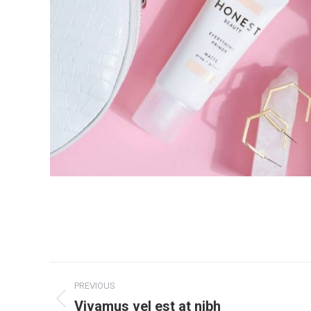
Project
PREVIOUS
navigation
Vivamus vel est at nibh
Previous