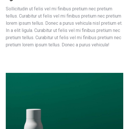
Sollicitudin ut felis vel mi finibus pretium nec pretium
tellus. Curabitur ut felis vel mi finibus pretium nec pretium
lorem ipsum tellus. Donec a purus vehicula nisl pretium et.
In a elit ligula. Curabitur ut felis vel mi finibus pretium nec
pretium tellus. Curabitur ut felis vel mi finibus pretium nec
pretium lorem ipsum tellus. Donec a purus vehicula!