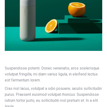
Suspendisse potenti. Donec venenatis, eros scelerisque
volutpat fringilla, mi diam varius ligula, in eleifend lectus
est fermentum lorem.
Cras nisl lacus, volutpat a odio posuere, iaculis sollicitudin
purus. Praesent euismod volutpat rhoncus. Suspendisse
rutrum tortor justo, eu sollicitudin nisl pretium et. In a elit
ligula.