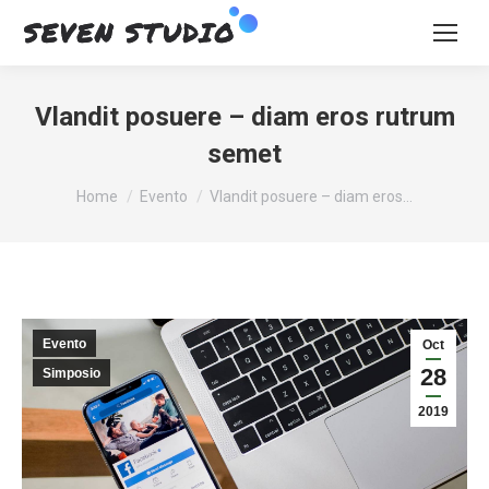
Vlandit posuere – diam eros rutrum
semet
You are here:
Home
Evento
Vlandit posuere – diam eros…
Evento
Oct
28
Simposio
2019