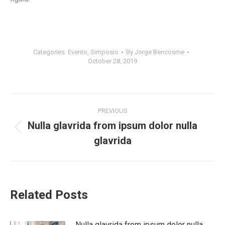
Categories:
Evento
,
Simposio
By
Jorge Bencosme
October 28, 2019
Post
PREVIOUS
navigation
Nulla glavrida from ipsum dolor nulla
Previous
glavrida
post:
Related Posts
Nulla glavrida from ipsum dolor nulla