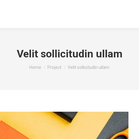
Inicio
Acerca
Servicios
Portafolio
Velit sollicitudin ullam
You are here:
Home
Project
Velit sollicitudin ullam