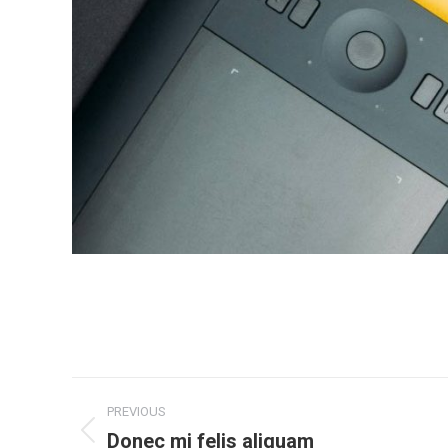
Project
PREVIOUS
navigation
Donec mi felis aliquam
Previous