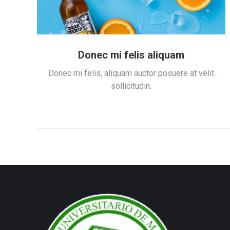
Donec mi felis aliquam
ue.
Donec mi felis, aliquam auctor posuere at velit
sollicitudin.