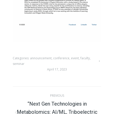
Categories:
announcement
,
conference
,
event
,
faculty
,
seminar
April 17, 2023
Post
PREVIOUS
navigation
“Next Gen Technologies in
Metabolomics: AI/ML, Triboelectric