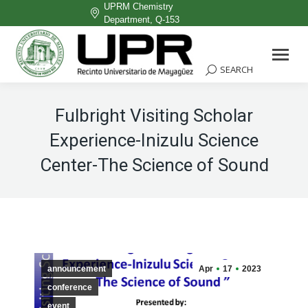
UPRM Chemistry
Department, Q-153
Facebook
page
SEARCH
Search:
opens
in
Fulbright Visiting Scholar
new
Experience-Inizulu Science
window
Center-The Science of Sound
announcement
Apr
17
2023
conference
event