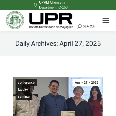
UPRM Chemistry
Department, Q-153
Facebook
page
SEARCH
Search:
opens
in
Daily Archives:
April 27, 2025
new
window
conference
Apr
27
2025
faculty
seminar