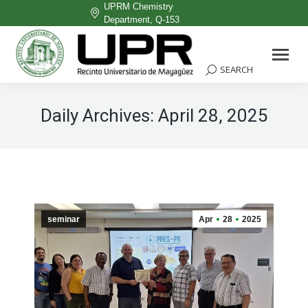
UPRM Chemistry
Department, Q-153
Facebook
page
SEARCH
Search:
opens
in
Daily Archives:
April 28, 2025
new
window
seminar
Apr
28
2025