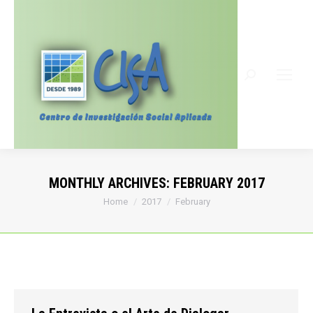
Search:
MONTHLY ARCHIVES:
FEBRUARY 2017
You are here:
Home
2017
February