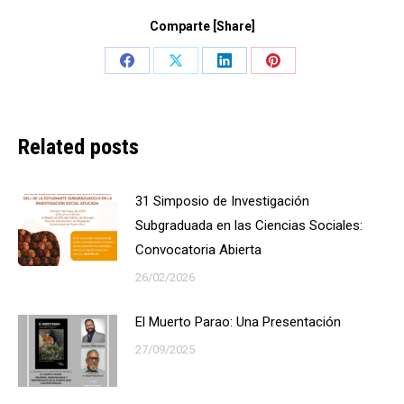
Comparte [Share]
Share
Share
Share
Share
on
on
on
on
Facebook
X
LinkedIn
Pinterest
Related posts
31 Simposio de Investigación
Subgraduada en las Ciencias Sociales:
Convocatoria Abierta
26/02/2026
El Muerto Parao: Una Presentación
27/09/2025